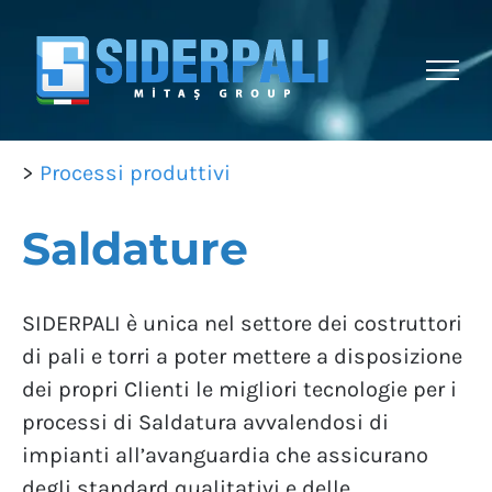
Salta
al
contenuto
>
Processi produttivi
Saldature
SIDERPALI è unica nel settore dei costruttori
di pali e torri a poter mettere a disposizione
dei propri Clienti le migliori tecnologie per i
processi di Saldatura avvalendosi di
impianti all’avanguardia che assicurano
degli standard qualitativi e delle