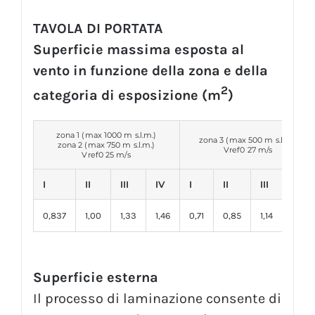
TAVOLA DI PORTATA
Superficie massima esposta al
vento in funzione della zona e della
2
categoria di esposizione (m
)
zona 1 (max 1000 m s.l.m.)
zona 3 (max 500 m s.l.m.)
zona 2 (max 750 m s.l.m.)
Vref0 27 m/s
Vref0 25 m/s
I
II
III
IV
I
II
III
IV
0,837
1,00
1,33
1,46
0,71
0,85
1,14
1,25
Superficie esterna
Il processo di laminazione consente di