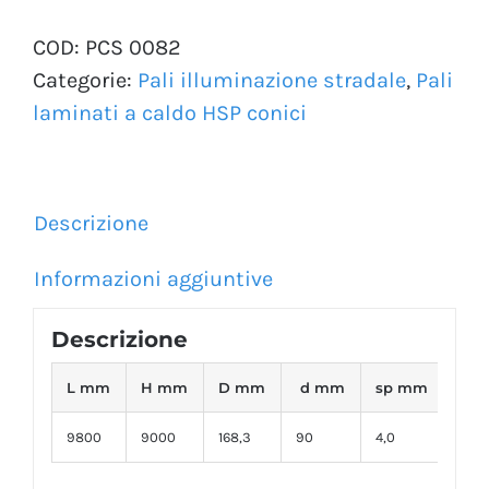
COD:
PCS 0082
Categorie:
Pali illuminazione stradale
,
Pali
laminati a caldo HSP conici
Descrizione
Informazioni aggiuntive
Descrizione
L mm
H mm
D mm
d mm
sp mm
P K
9800
9000
168,3
90
4,0
154