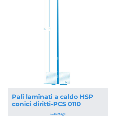
Pali laminati a caldo HSP
conici diritti-PCS 0110
Dettagli