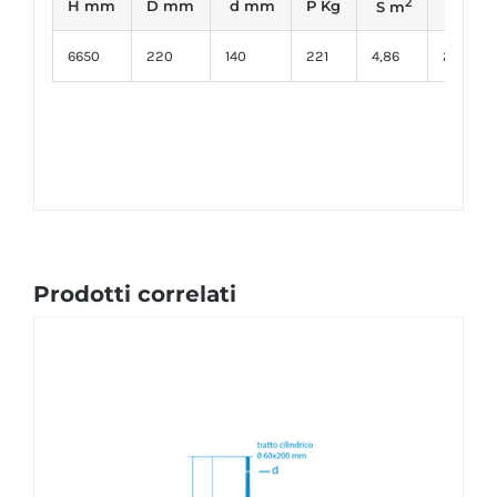
2
H mm
D mm
d mm
P Kg
W m
S m
6650
220
140
221
4,86
2500
Prodotti correlati